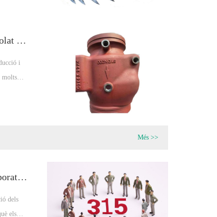
,
ro colat
La vàlvula de retenció de bola de ferro colat protegeix el vostre sistema de canonades durant molt de temps
ducció i
b molts
 Sempre
d'alta
Més >>
Reflexioneu sobre la responsabilitat corporativa en el 315 Dia de Protecció dels Drets del Consumidor
ió dels
uè els