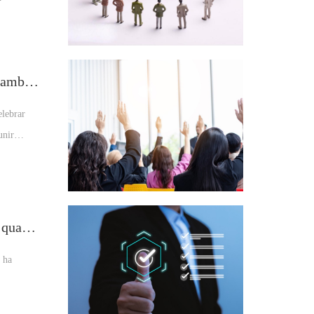
oment
eus
de peces
Celebra Laba, hereta la cultura i celebra amb els empleats
res
elebrar
unir
porativa.
Seguiu millorant, Escolta d'inspecció de qualitat
 ha