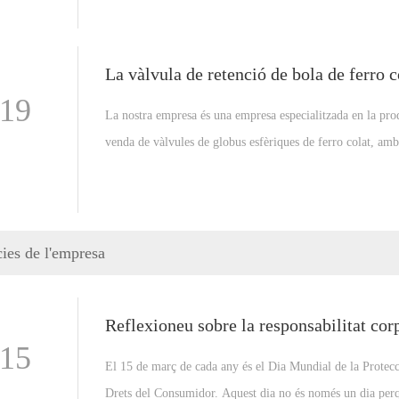
rizomes i preparar llits de plantació, com ara dents, sostres
verteres, reixes d'arada, etc., tots fets amb materials de fer
d'alta qualitat.
-19
La nostra empresa és una empresa especialitzada en la pro
venda de vàlvules de globus esfèriques de ferro colat, am
anys d'experiència en la indústria i força tècnica madura.
estem compromesos a oferir als clients productes i serveis 
qualitat i rendibles.
cies de l'empresa
-15
El 15 de març de cada any és el Dia Mundial de la Protecc
Drets del Consumidor. Aquest dia no és només un dia perq