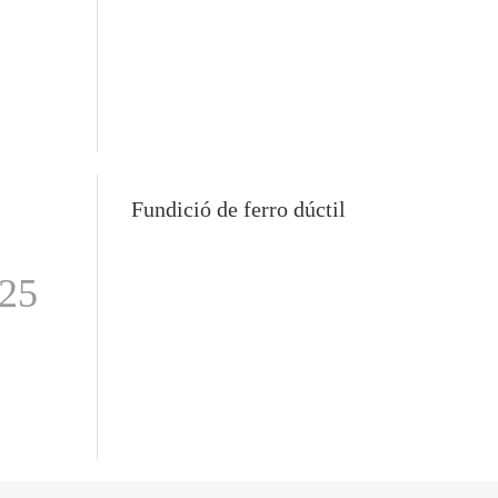
excel·lent resistència a la corrosió i estabilitat per als equi
paper clau en la mecanització agrícola global.
control de fluids.
Fundició de ferro dúctil
-25