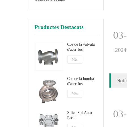
Productes Destacats
03
Cos de la vàlvula
2024
d'acer fos
Més
Cos de la bomba
Notí
d'acer fos
Més
03
Silica Sol Auto
Parts