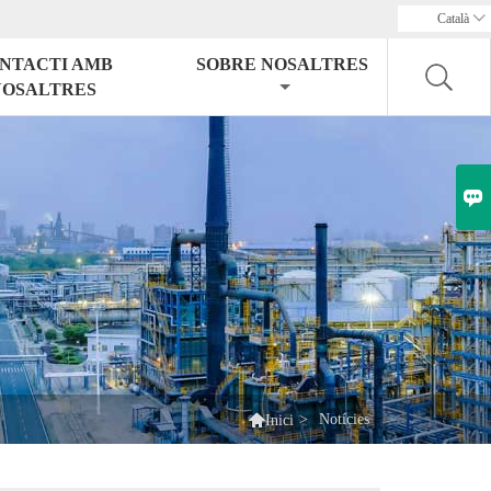
Català

NTACTI AMB
SOBRE NOSALTRES
NOSALTRES


>
Notícies
Inici