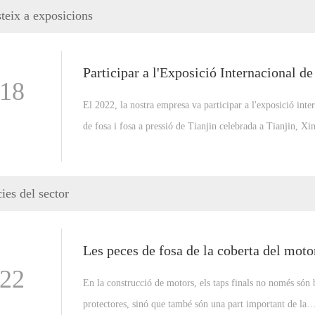
steix a exposicions
-18
El 2022, la nostra empresa va participar a l'exposició inte
de fosa i fosa a pressió de Tianjin celebrada a Tianjin, Xi
L'exposició es va celebrar al Centre Internacional de Conv
Exposicions de Tianjin. L'exposició ocupa una superfície
metres quadrats. Durant aquest període, es van reunir més
ies del sector
empreses i hi havia més de 20.000 persones al lloc. públic
-22
En la construcció de motors, els taps finals no només són 
protectores, sinó que també són una part important de la