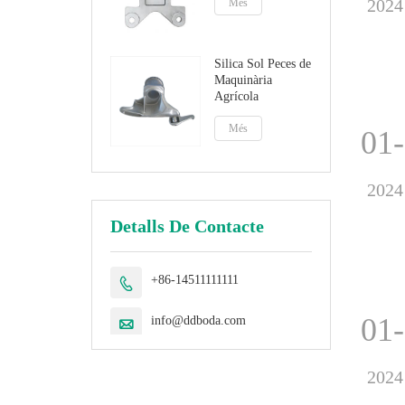
2024
Més
Silica Sol Peces de
Maquinària
Agrícola
Més
01
2024
Detalls De Contacte
+86-14511111111

01
info@ddboda.com

2024