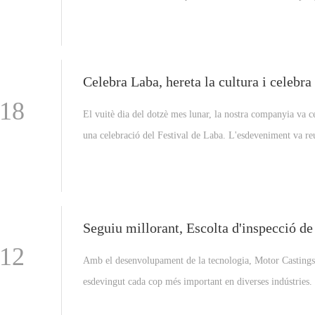
consumidors protegeixen els seus drets, sinó també un m
important perquè les empreses reflexionin i millorin els s
serveis. Com a empresa centrada en la producció i venda 
d'equips de fosa d'alumini, sabem que la qualitat dels nost
productes està directament relacionada amb l'eficiència de
-18
El vuitè dia del dotzè mes lunar, la nostra companyia va c
producció i el control de costos dels nostres clients.
una celebració del Festival de Laba. L'esdeveniment va re
tothom i va demostrar la rica connotació de la cultura cor
-12
Amb el desenvolupament de la tecnologia, Motor Castings
esdevingut cada cop més important en diverses indústries.