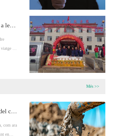
El Festival Doble Novena difon calidesa a les residències d'avis
dre
 viatge de
Més >>
Bomba de fang vs. bomba de fang: guia del comprador i anàlisi de tendències de mercat
ia, com ara
int en