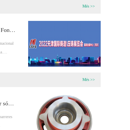
Més >>
Participar a l'Exposició Internacional de Foneria
rnacional
na.
encions i
 de 25.000
 de 300
Més >>
.
Les peces de fosa de la coberta del motor són els guardians de la integritat de la potència
barreres